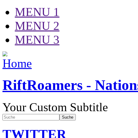
MENU 1
MENU 2
MENU 3
RiftRoamers - Nation
Your Custom Subtitle
Suche
TWITTER