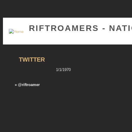
RIFTROAMERS - NAT
TWITTER
1/1/1970
» @riftroamer