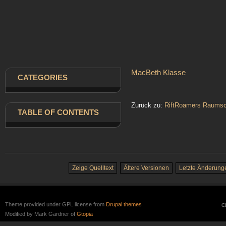
MacBeth Klasse
CATEGORIES
Zurück zu:
RiftRoamers Raumsc
TABLE
OF CONTENTS
Zeige Quelltext
Ältere Versionen
Letzte Änderung
Theme provided under GPL license from
Drupal themes
C
Modified by Mark Gardner of
Gtopia